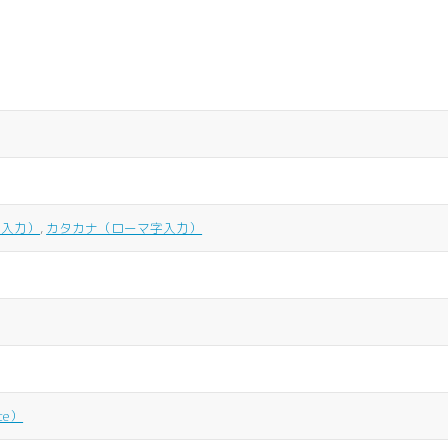
字入力）
,
カタカナ（ローマ字入力）
te）