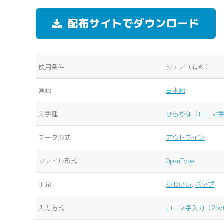
配布サイトでダウンロード
使用条件
シェア（有料）
言語
日本語
文字種
ひらがな（ローマ
データ形式
アウトライン
ファイル形式
OpenType
印象
かわいい
,
ポップ
入力方式
ローマ字入力（2by