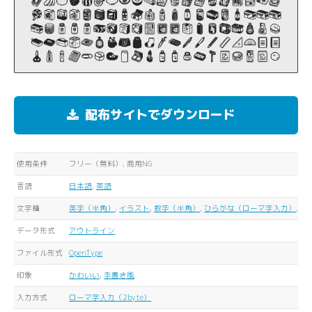
配布サイトでダウンロード
使用条件
フリー（無料）, 商用NG
言語
日本語
,
英語
文字種
英字（半角）
,
イラスト
,
数字（半角）
,
ひらがな（ローマ字入力）
,
カ
データ形式
アウトライン
ファイル形式
OpenType
印象
かわいい
,
手書き風
入力方式
ローマ字入力（2byte）