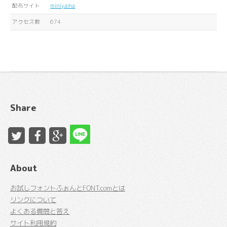
配布サイト
miniyama
アクセス数
674
Share
About
お試しフォントふぉんとFONT.comとは
リンクについて
よくある質問と答え
サイト利用規約