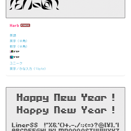
Harb
英語
英字（半角）
数字（半角）
ユニーク
英字／かな入力（1byte）