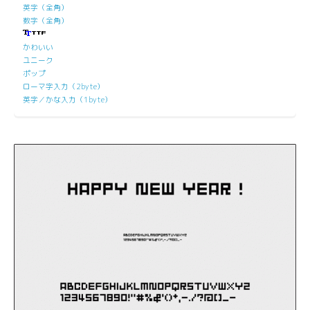
英字（全角）
数字（全角）
かわいい
ユニーク
ポップ
ローマ字入力（2byte）
英字／かな入力（1byte）