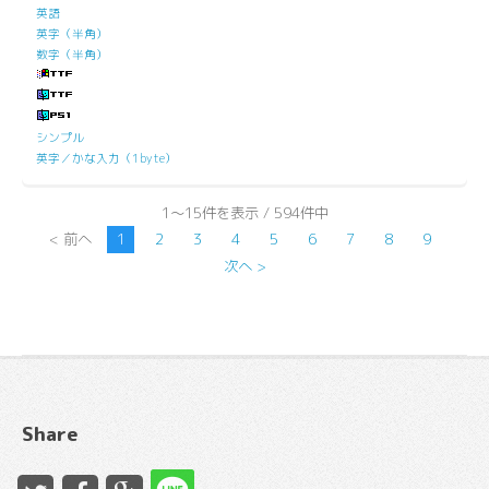
英語
英字（半角）
数字（半角）
シンプル
英字／かな入力（1byte）
1～15件を表示 / 594件中
< 前へ
1
2
3
4
5
6
7
8
9
次へ >
Share