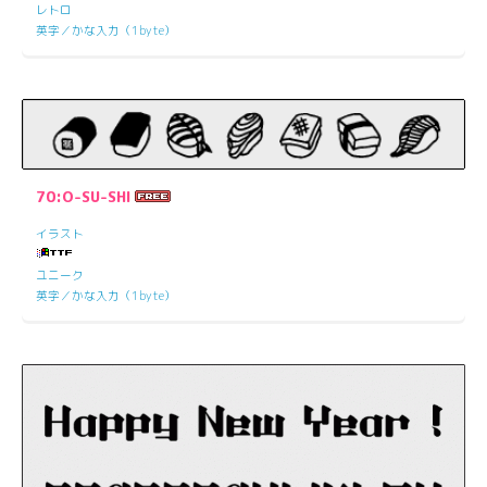
レトロ
英字／かな入力（1byte）
70:O-SU-SHI
イラスト
ユニーク
英字／かな入力（1byte）