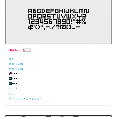
BM bug
英語
英字（半角）
数字（半角）
シンプル
ミニ
英字／かな入力（1byte）