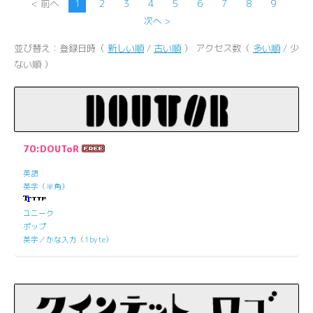
< 前へ
1
2
3
4
5
6
7
8
9
次へ >
並び替え：登録日時（
新しい順
/
古い順
） アクセス数（
多い順
/ 少
ない順 ）
70:DOUToR
英語
英字（半角）
ユニーク
ポップ
英字／かな入力（1byte）