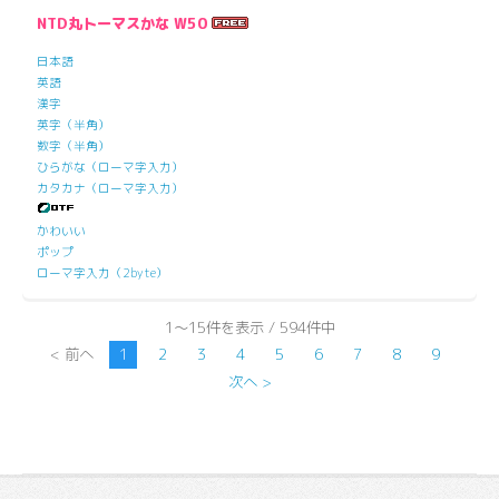
NTD丸トーマスかな W50
日本語
英語
漢字
英字（半角）
数字（半角）
ひらがな（ローマ字入力）
カタカナ（ローマ字入力）
かわいい
ポップ
ローマ字入力（2byte）
1～15件を表示 / 594件中
< 前へ
1
2
3
4
5
6
7
8
9
次へ >