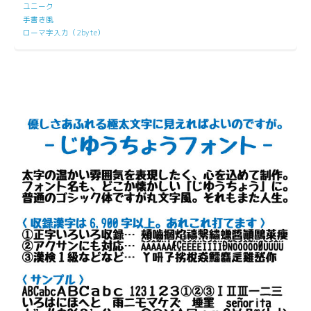
ユニーク
手書き風
ローマ字入力（2byte）