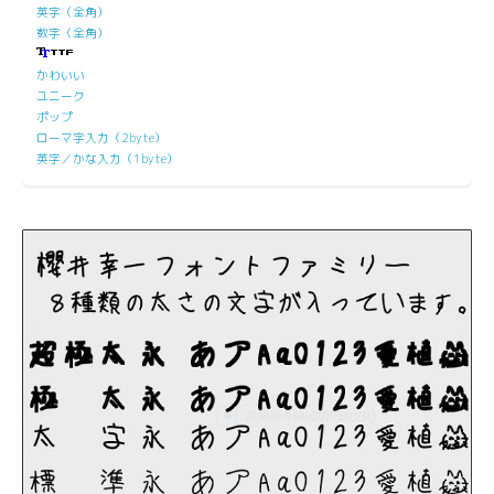
英字（全角）
数字（全角）
かわいい
ユニーク
ポップ
ローマ字入力（2byte）
英字／かな入力（1byte）