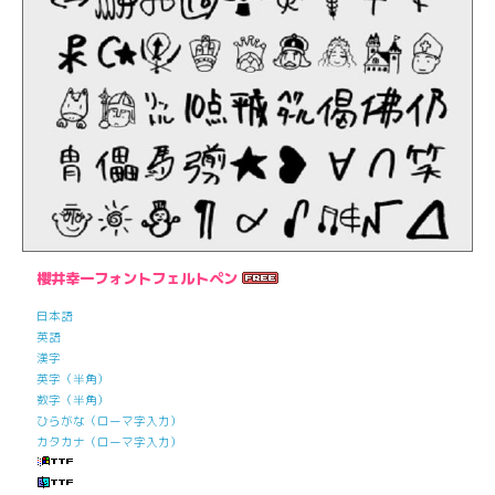
櫻井幸一フォントフェルトペン
日本語
英語
漢字
英字（半角）
数字（半角）
ひらがな（ローマ字入力）
カタカナ（ローマ字入力）