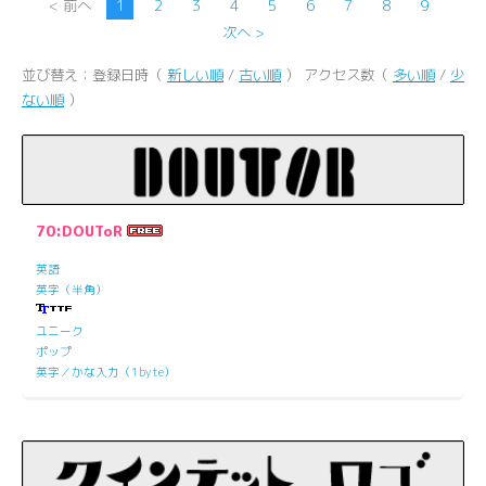
< 前へ
1
2
3
4
5
6
7
8
9
次へ >
並び替え：登録日時（
新しい順
/
古い順
） アクセス数（
多い順
/
少
ない順
）
70:DOUToR
英語
英字（半角）
ユニーク
ポップ
英字／かな入力（1byte）