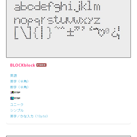
BLOCKblock
英語
英字（半角）
数字（半角）
ユニーク
シンプル
英字／かな入力（1byte）