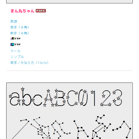
まん丸ちゃん
英語
英字（半角）
数字（半角）
クール
シンプル
英字／かな入力（1byte）