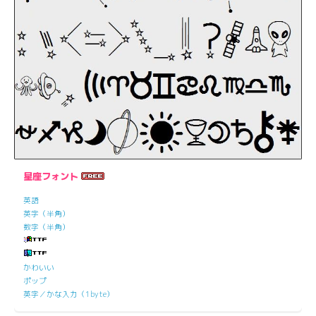
星座フォント
英語
英字（半角）
数字（半角）
かわいい
ポップ
英字／かな入力（1byte）