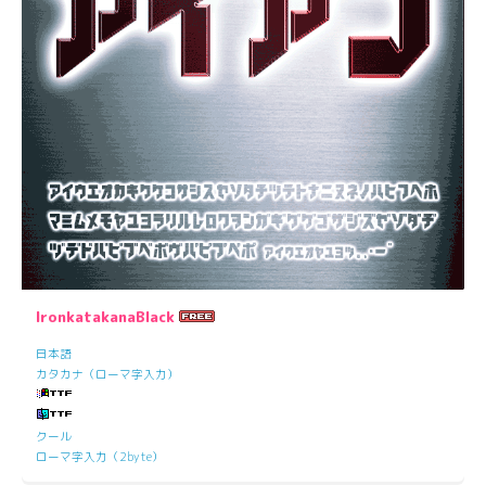
IronkatakanaBlack
日本語
カタカナ（ローマ字入力）
クール
ローマ字入力（2byte）