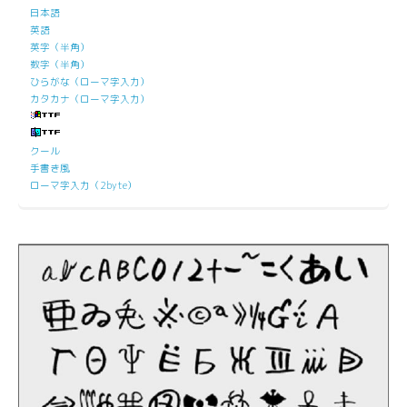
日本語
英語
英字（半角）
数字（半角）
ひらがな（ローマ字入力）
カタカナ（ローマ字入力）
クール
手書き風
ローマ字入力（2byte）