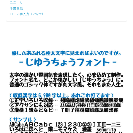
ユニーク
手書き風
ローマ字入力（2byte）