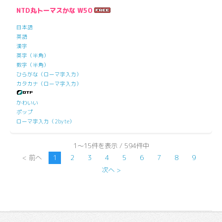
NTD丸トーマスかな W50
日本語
英語
漢字
英字（半角）
数字（半角）
ひらがな（ローマ字入力）
カタカナ（ローマ字入力）
かわいい
ポップ
ローマ字入力（2byte）
1～15件を表示 / 594件中
< 前へ
1
2
3
4
5
6
7
8
9
次へ >