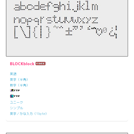
BLOCKblock
英語
英字（半角）
数字（半角）
ユニーク
シンプル
英字／かな入力（1byte）