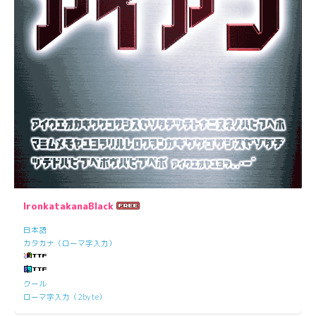
IronkatakanaBlack
日本語
カタカナ（ローマ字入力）
クール
ローマ字入力（2byte）