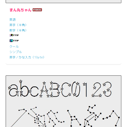
まん丸ちゃん
英語
英字（半角）
数字（半角）
クール
シンプル
英字／かな入力（1byte）