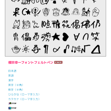
櫻井幸一フォントフェルトペン
日本語
英語
漢字
英字（半角）
数字（半角）
ひらがな（ローマ字入力）
カタカナ（ローマ字入力）