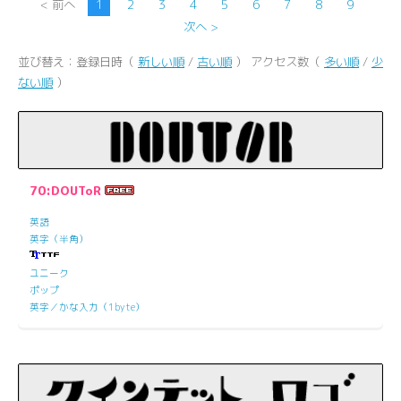
< 前へ
1
2
3
4
5
6
7
8
9
次へ >
並び替え：登録日時（
新しい順
/
古い順
） アクセス数（
多い順
/
少
ない順
）
70:DOUToR
英語
英字（半角）
ユニーク
ポップ
英字／かな入力（1byte）