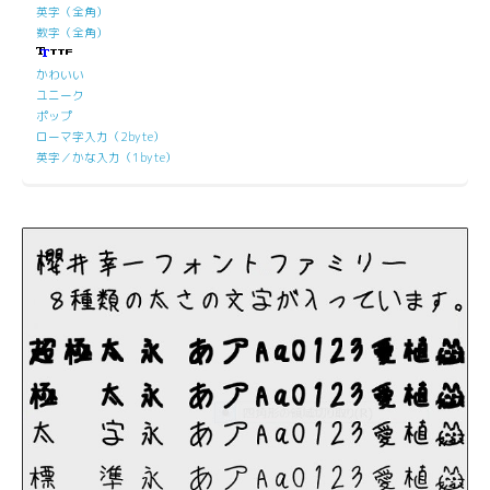
英字（全角）
数字（全角）
かわいい
ユニーク
ポップ
ローマ字入力（2byte）
英字／かな入力（1byte）