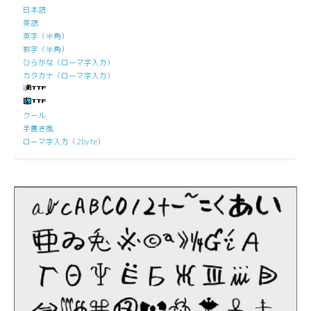
日本語
英語
英字（半角）
数字（半角）
ひらがな（ローマ字入力）
カタカナ（ローマ字入力）
クール
手書き風
ローマ字入力（2byte）