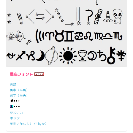
星座フォント
英語
英字（半角）
数字（半角）
かわいい
ポップ
英字／かな入力（1byte）