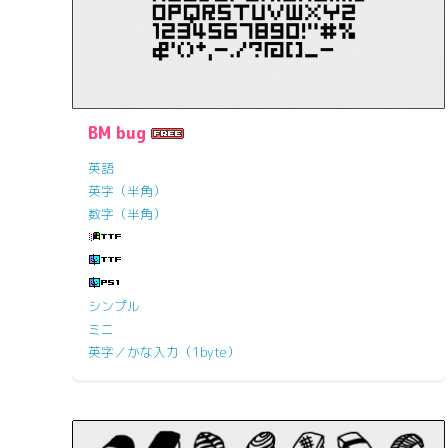
BM bug
英語
英字（半角）
数字（半角）
シンプル
ミニ
英字／かな入力（1byte）