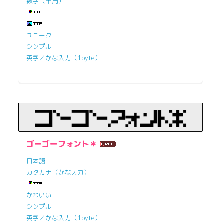
数字（半角）
ユニーク
シンプル
英字／かな入力（1byte）
ゴーゴーフォント＊
日本語
カタカナ（かな入力）
かわいい
シンプル
英字／かな入力（1byte）