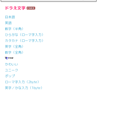
ドラえ文字
日本語
英語
数字（半角）
ひらがな（ローマ字入力）
カタカナ（ローマ字入力）
英字（全角）
数字（全角）
かわいい
ユニーク
ポップ
ローマ字入力（2byte）
英字／かな入力（1byte）