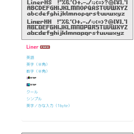
Liner
英語
英字（半角）
数字（半角）
クール
シンプル
英字／かな入力（1byte）