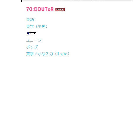
70:DOUToR
英語
英字（半角）
ユニーク
ポップ
英字／かな入力（1byte）