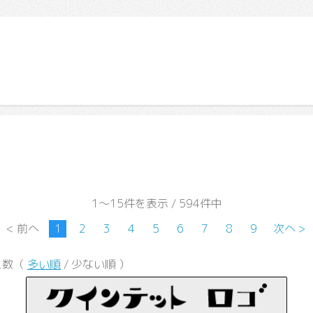
1～15件を表示 / 594件中
< 前へ
1
2
3
4
5
6
7
8
9
次へ >
ス数（
多い順
/ 少ない順 ）