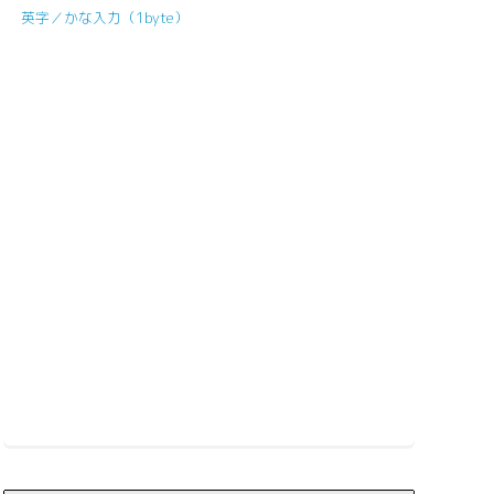
英字／かな入力（1byte）