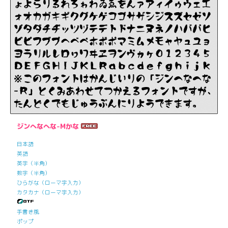
ジンへなへな-Mかな
日本語
英語
英字（半角）
数字（半角）
ひらがな（ローマ字入力）
カタカナ（ローマ字入力）
手書き風
ポップ