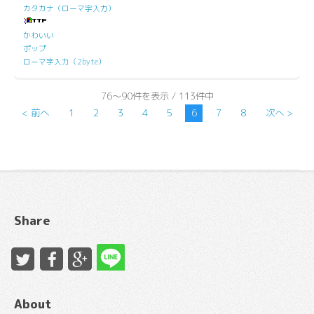
カタカナ（ローマ字入力）
かわいい
ポップ
ローマ字入力（2byte）
76～90件を表示 / 113件中
< 前へ
1
2
3
4
5
6
7
8
次へ >
Share
About