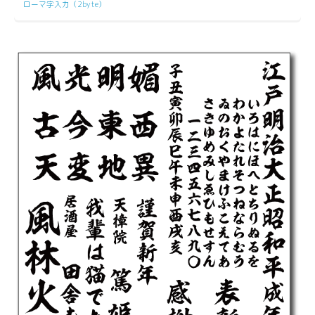
ローマ字入力（2byte）