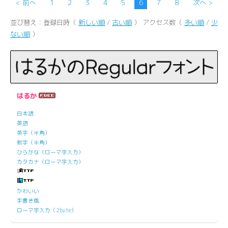
< 前へ
1
2
3
4
5
6
7
8
次へ >
並び替え：登録日時（
新しい順
/
古い順
） アクセス数（
多い順
/
少
ない順
）
はるか
日本語
英語
英字（半角）
数字（半角）
ひらがな（ローマ字入力）
カタカナ（ローマ字入力）
かわいい
手書き風
ローマ字入力（2byte）