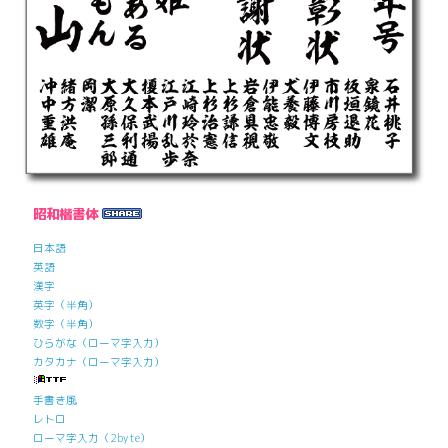
昭和楷書体
日本語
英語
漢字
英字（半角）
数字（半角）
ひらがな（ローマ字入力）
カタカナ（ローマ字入力）
手書き風
レトロ
ローマ字入力（2byte）