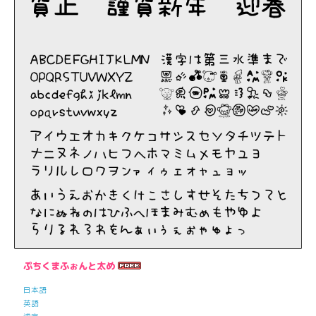
ぷちくまふぉんと太め
日本語
英語