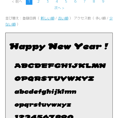
< 前へ
1
2
3
4
5
6
7
8
9
次へ >
並び替え：登録日時（
新しい順
/
古い順
） アクセス数（ 多い順 /
少
ない順
）