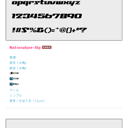
Nationalyze-Alp
英語
英字（半角）
数字（半角）
クール
シンプル
英字／かな入力（1byte）