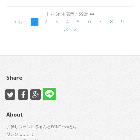
1～15件を表示 / 398件中
< 前へ
1
2
3
4
5
6
7
8
9
次へ >
Share
About
お試しフォントふぉんとFONT.comとは
リンクについて