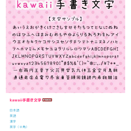
kawaii手書き文字
日本語
英語
漢字
英字（半角）