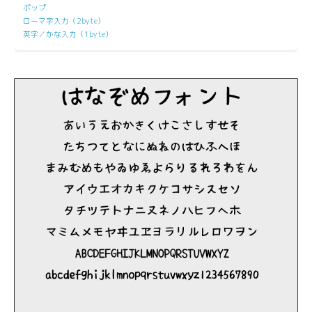
ポップ
ローマ字入力（2byte）
英字／かな入力（1byte）