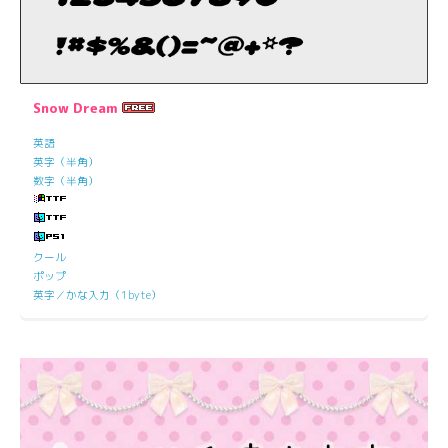
Snow Dream
英語
英字（半角）
数字（半角）
クール
ポップ
英字／かな入力（1byte）