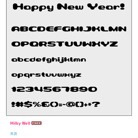
Milky Well
英語