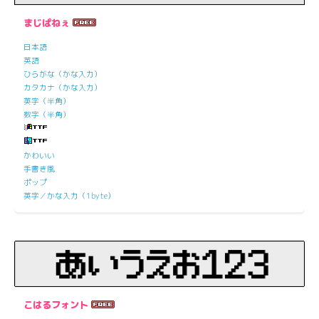
まじぱねぇ
日本語
英語
ひらがな（かな入力）
カタカナ（かな入力）
英字（半角）
数字（半角）
かわいい
手書き風
ポップ
英字／かな入力（1byte）
こはるフォント