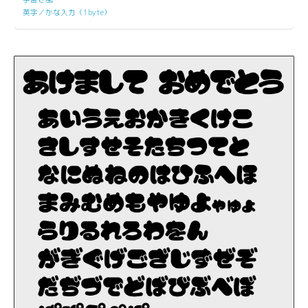
英字／かな入力（1byte）