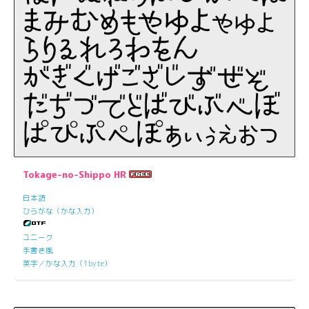
Tokage-no-Shippo HR
日本語
ひらがな（かな入力）
ユニーク
手書き風
英字／かな入力（1byte）