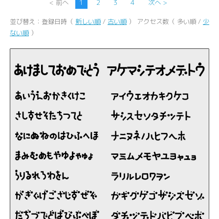
< 前へ
1
2
3
4
次へ >
並び替え：登録日時（
新しい順
/
古い順
） アクセス数（ 多い順 /
少
ない順
）