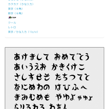
カタカナ（かな入力）
英字（半角）
数字（半角）
クール
レトロ
英字／かな入力（1byte）