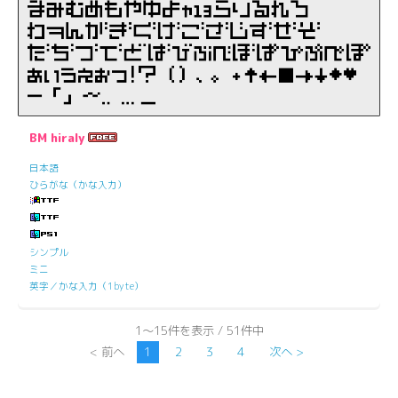
BM hiraly
日本語
ひらがな（かな入力）
シンプル
ミニ
英字／かな入力（1byte）
1～15件を表示 / 51件中
< 前へ
1
2
3
4
次へ >