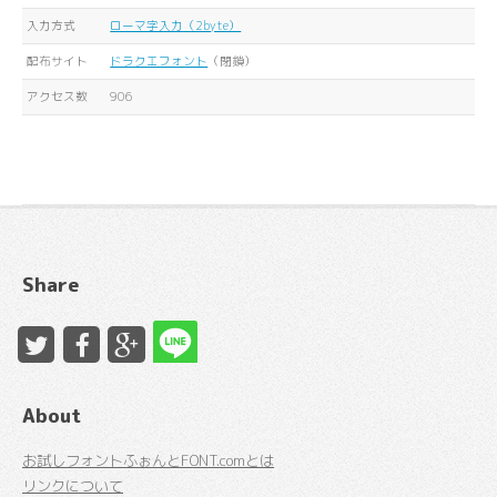
入力方式
ローマ字入力（2byte）
配布サイト
ドラクエフォント
（閉鎖）
アクセス数
906
Share
About
お試しフォントふぉんとFONT.comとは
リンクについて