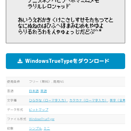
WindowsTrueTypeをダウンロード
使用条件
フリー（無料）, 商用NG
言語
日本語
,
英語
文字種
ひらがな（ローマ字入力）
,
カタカナ（ローマ字入力）
,
英字（全角）
,
データ形式
ビットマップ
ファイル形式
WindowsTrueType
印象
シンプル
,
ミニ