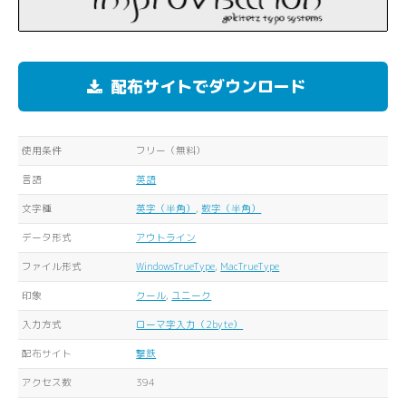
配布サイトでダウンロード
使用条件
フリー（無料）
言語
英語
文字種
英字（半角）
,
数字（半角）
データ形式
アウトライン
ファイル形式
WindowsTrueType
,
MacTrueType
印象
クール
,
ユニーク
入力方式
ローマ字入力（2byte）
配布サイト
撃鉄
アクセス数
394