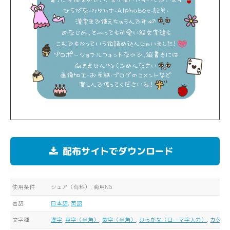
配布サイトでダウンロード
使用条件
シェア（有料）, 商用NG
言語
日本語
,
英語
文字種
漢字
,
英字（半角）
,
数字（半角）
,
ひらがな（ローマ字入力）
,
カタカ