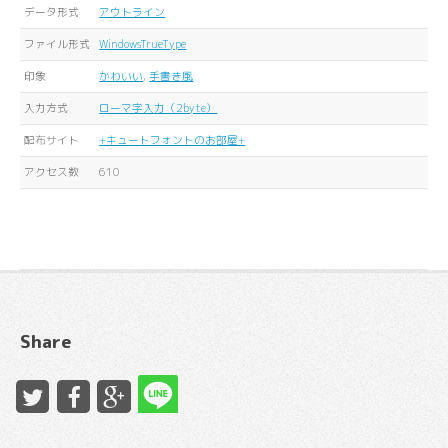
データ形式
アウトライン
ファイル形式
WindowsTrueType
印象
かわいい
,
手書き風
入力方式
ローマ字入力（2byte）
配布サイト
+キュートフォントのお部屋+
アクセス数
610
Share