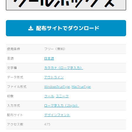
配布サイトでダウンロード
使用条件
フリー（無料）
言語
日本語
文字種
カタカナ（ローマ字入力）
データ形式
アウトライン
ファイル形式
WindowsTrueType
,
MacTrueType
印象
クール
,
ユニーク
入力方式
ローマ字入力（2byte）
配布サイト
デザインフォント
アクセス数
475