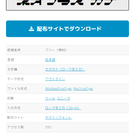
配布サイトでダウンロード
使用条件
フリー（無料）
言語
日本語
文字種
カタカナ（ローマ字入力）
データ形式
アウトライン
ファイル形式
WindowsTrueType
,
MacTrueType
印象
クール
,
ユニーク
入力方式
ローマ字入力（2byte）
配布サイト
デザインフォント
アクセス数
595