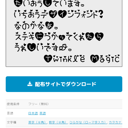
配布サイトでダウンロード
使用条件
フリー（無料）
言語
日本語
,
英語
文字種
英字（半角）
,
数字（半角）
,
ひらがな（ローマ字入力）
,
カタカナ（ロ