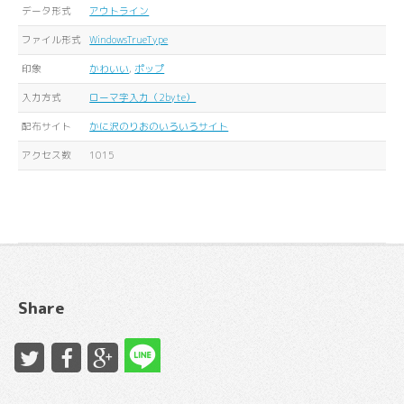
データ形式
アウトライン
ファイル形式
WindowsTrueType
印象
かわいい
,
ポップ
入力方式
ローマ字入力（2byte）
配布サイト
かに沢のりおのいろいろサイト
アクセス数
1015
Share