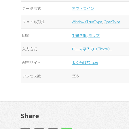
データ形式
アウトライン
ファイル形式
WindowsTrueType
,
OpenType
印象
手書き風
,
ポップ
入力方式
ローマ字入力（2byte）
配布サイト
よく飛ばない鳥
アクセス数
656
Share