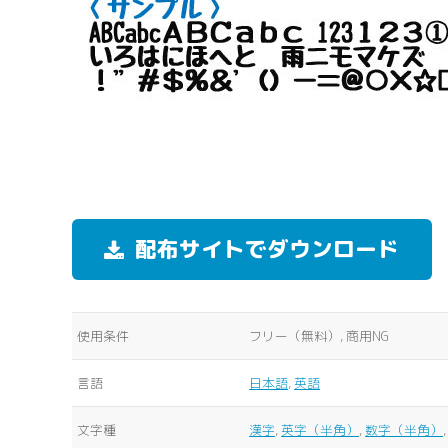
配布サイトでダウンロード
使用条件
フリー（無料）, 商用NG
言語
日本語
,
英語
文字種
漢字
,
英字（半角）
,
数字（半角）