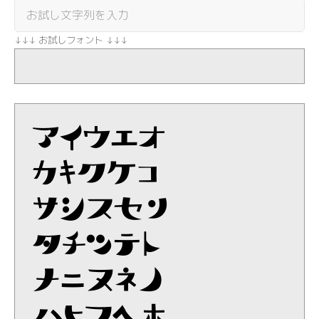
↓↓↓ お試しフォント ↓↓↓
3e456
tgh:b
xdrpc
qazws
ui1,k
fv2^-