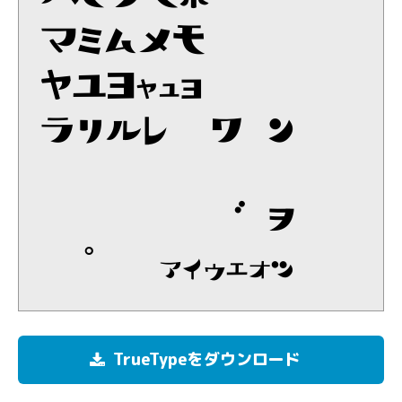
jn]/m
789'()
ol.;N 0}y
TGH*B XDRPC
QAMWS FV"`=
UI!<K #E$%&Z
TrueTypeをダウンロード