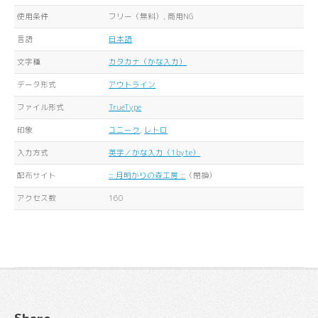
使用条件
フリー（無料）, 商用NG
言語
日本語
文字種
カタカナ（かな入力）
データ形式
アウトライン
ファイル形式
TrueType
印象
ユニーク
,
レトロ
入力方式
英字／かな入力（1byte）
配布サイト
::: 月明かりの森工房 :::
（閉鎖）
アクセス数
160