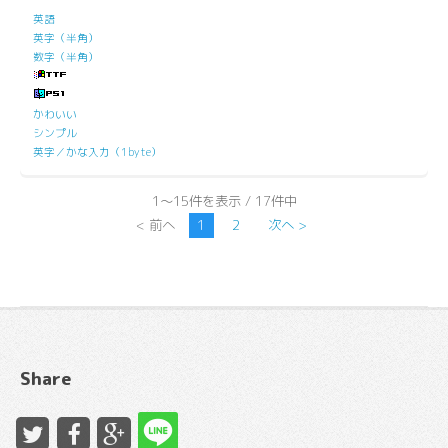
英語
英字（半角）
数字（半角）
かわいい
シンプル
英字／かな入力（1byte）
1～15件を表示 / 17件中
< 前へ
1
2
次へ >
Share