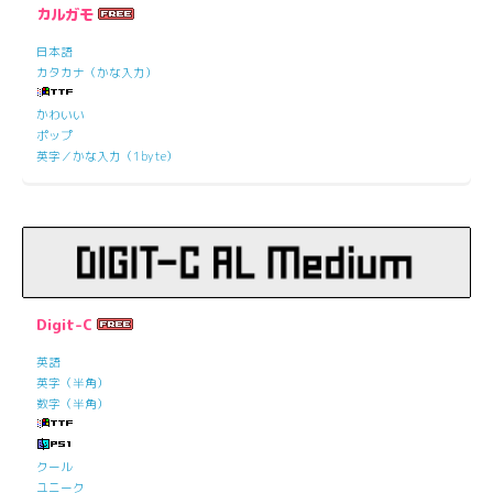
カルガモ
日本語
カタカナ（かな入力）
かわいい
ポップ
英字／かな入力（1byte）
Digit-C
英語
英字（半角）
数字（半角）
クール
ユニーク