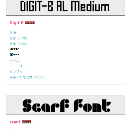
Digit B
英語
英字（半角）
数字（半角）
クール
ユニーク
シンプル
英字／かな入力（1byte）
scarf