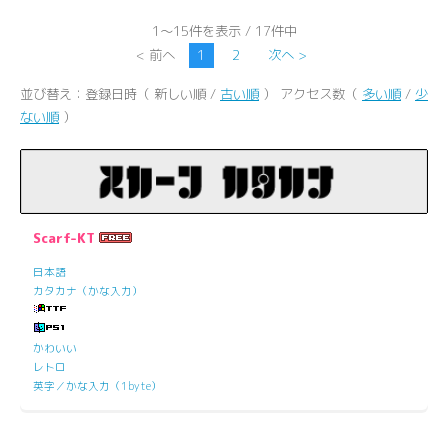
1～15件を表示 / 17件中
< 前へ
1
2
次へ >
並び替え：登録日時（ 新しい順 /
古い順
） アクセス数（
多い順
/
少
ない順
）
Scarf-KT
日本語
カタカナ（かな入力）
かわいい
レトロ
英字／かな入力（1byte）