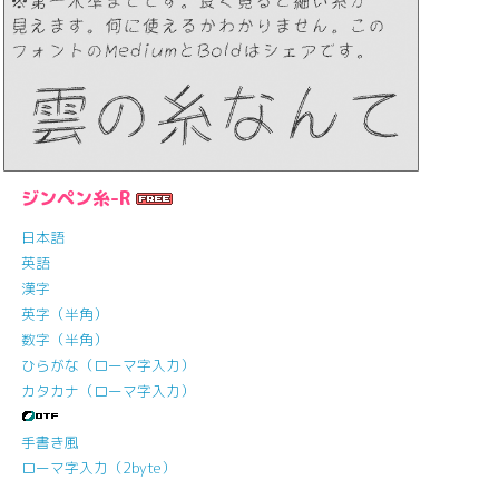
ジンペン糸-R
日本語
英語
漢字
英字（半角）
数字（半角）
ひらがな（ローマ字入力）
カタカナ（ローマ字入力）
手書き風
ローマ字入力（2byte）