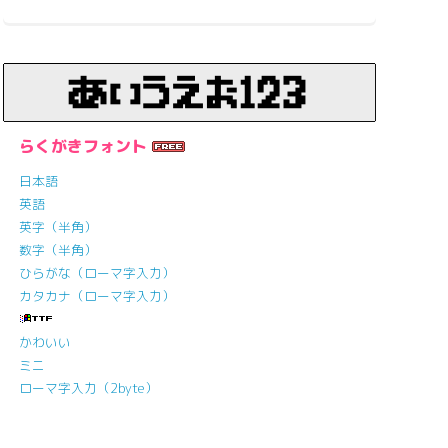
らくがきフォント
日本語
英語
英字（半角）
数字（半角）
ひらがな（ローマ字入力）
カタカナ（ローマ字入力）
かわいい
ミニ
ローマ字入力（2byte）