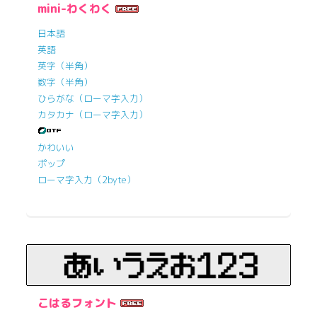
mini-わくわく
日本語
英語
英字（半角）
数字（半角）
ひらがな（ローマ字入力）
カタカナ（ローマ字入力）
かわいい
ポップ
ローマ字入力（2byte）
こはるフォント