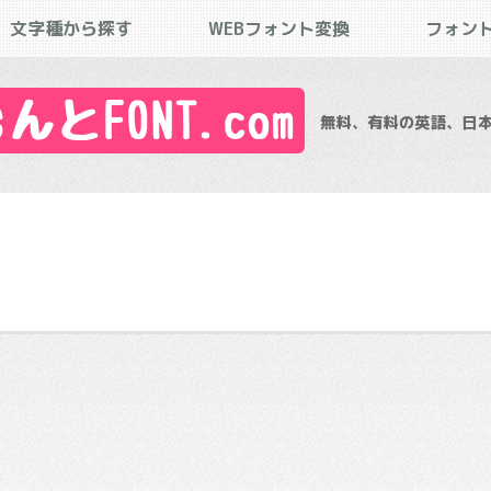
文字種から探す
WEBフォント変換
フォン
とFONT.com
無料、有料の英語、日