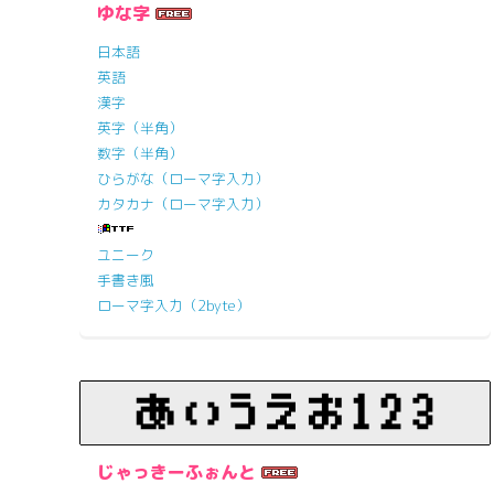
ゆな字
日本語
英語
漢字
英字（半角）
数字（半角）
ひらがな（ローマ字入力）
カタカナ（ローマ字入力）
ユニーク
手書き風
ローマ字入力（2byte）
じゃっきーふぉんと