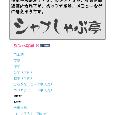
ジンへな昇-R
日本語
英語
漢字
英字（半角）
数字（半角）
ひらがな（ローマ字入力）
カタカナ（ローマ字入力）
手書き風
ローマ字入力（2byte）