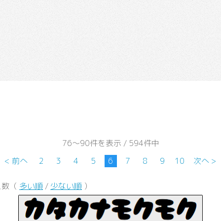
76～90件を表示 / 594件中
< 前へ
2
3
4
5
6
7
8
9
10
次へ >
ス数（
多い順
/
少ない順
）