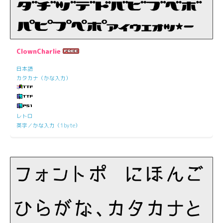
ClownCharlie
日本語
カタカナ（かな入力）
レトロ
英字／かな入力（1byte）