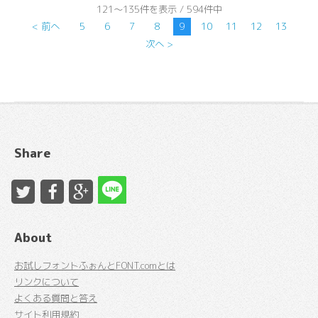
121～135件を表示 / 594件中
< 前へ
5
6
7
8
9
10
11
12
13
次へ >
Share
About
お試しフォントふぉんとFONT.comとは
リンクについて
よくある質問と答え
サイト利用規約