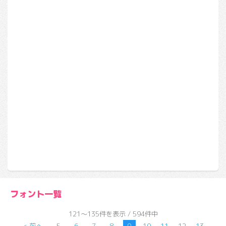
フォント一覧
121～135件を表示 / 594件中
< 前へ
5
6
7
8
9
10
11
12
13