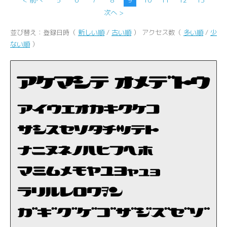
次へ >
並び替え：登録日時（
新しい順
/
古い順
） アクセス数（
多い順
/
少
ない順
）