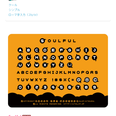
クール
シンプル
ローマ字入力（2byte）