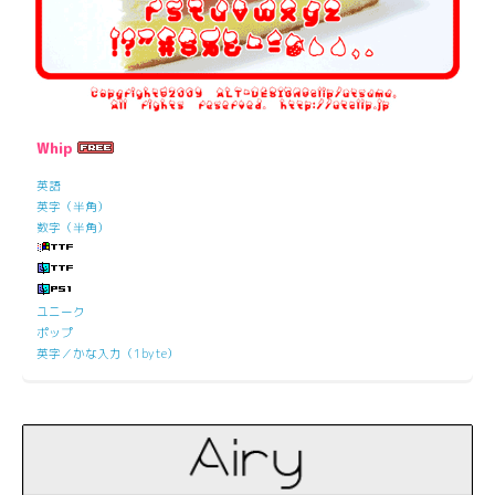
Whip
英語
英字（半角）
数字（半角）
ユニーク
ポップ
英字／かな入力（1byte）