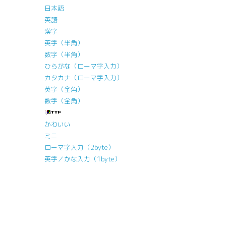
日本語
英語
漢字
英字（半角）
数字（半角）
ひらがな（ローマ字入力）
カタカナ（ローマ字入力）
英字（全角）
数字（全角）
かわいい
ミニ
ローマ字入力（2byte）
英字／かな入力（1byte）