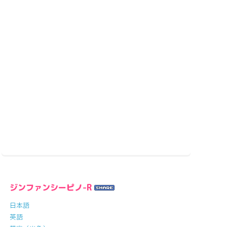
ジンファンシーピノ-R
日本語
英語