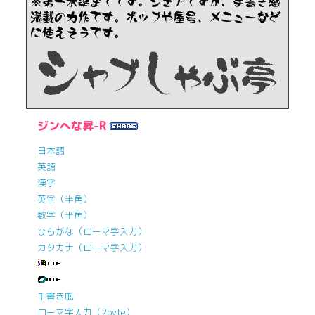
ジンへな昇-R
日本語
英語
漢字
英字（半角）
数字（半角）
ひらがな（ローマ字入力）
カタカナ（ローマ字入力）
手書き風
ローマ字入力（2byte）