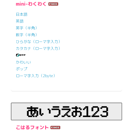
mini-わくわく
日本語
英語
英字（半角）
数字（半角）
ひらがな（ローマ字入力）
カタカナ（ローマ字入力）
かわいい
ポップ
ローマ字入力（2byte）
こはるフォント