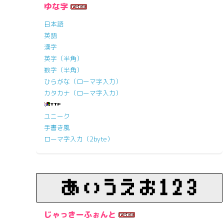
ゆな字
日本語
英語
漢字
英字（半角）
数字（半角）
ひらがな（ローマ字入力）
カタカナ（ローマ字入力）
ユニーク
手書き風
ローマ字入力（2byte）
じゃっきーふぉんと