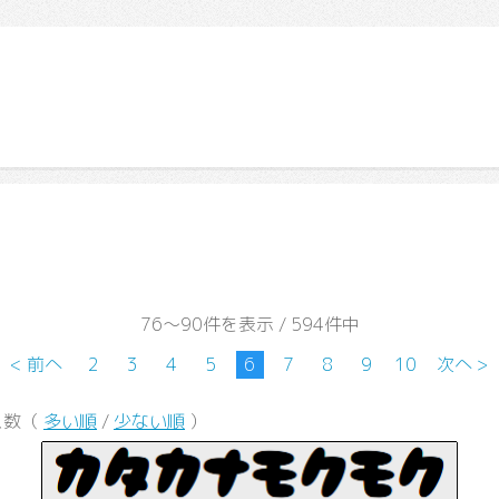
76～90件を表示 / 594件中
< 前へ
2
3
4
5
6
7
8
9
10
次へ >
ス数（
多い順
/
少ない順
）