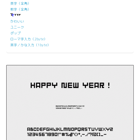
英字（全角）
数字（全角）
かわいい
ユニーク
ポップ
ローマ字入力（2byte）
英字／かな入力（1byte）