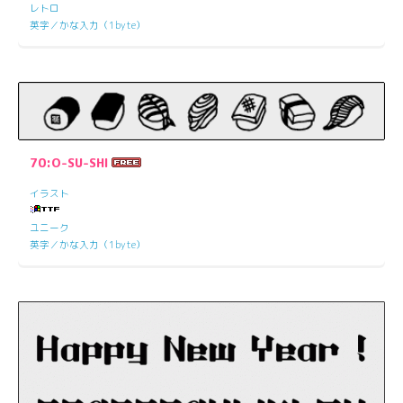
レトロ
英字／かな入力（1byte）
70:O-SU-SHI
イラスト
ユニーク
英字／かな入力（1byte）