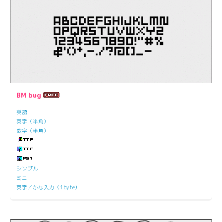
BM bug
英語
英字（半角）
数字（半角）
シンプル
ミニ
英字／かな入力（1byte）