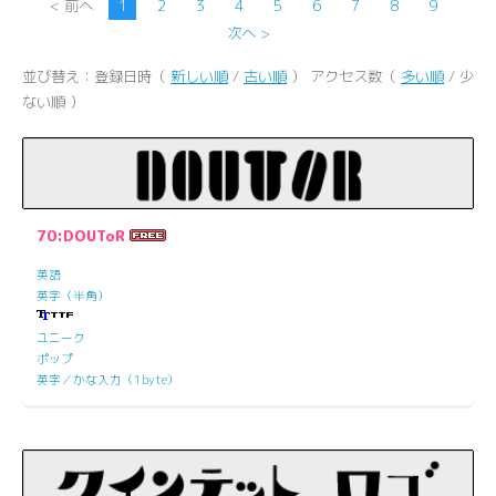
< 前へ
1
2
3
4
5
6
7
8
9
次へ >
並び替え：登録日時（
新しい順
/
古い順
） アクセス数（
多い順
/ 少
ない順 ）
70:DOUToR
英語
英字（半角）
ユニーク
ポップ
英字／かな入力（1byte）