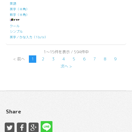
英語
英字（半角）
数字（半角）
クール
シンプル
英字／かな入力（1byte）
1～15件を表示 / 594件中
< 前へ
1
2
3
4
5
6
7
8
9
次へ >
Share