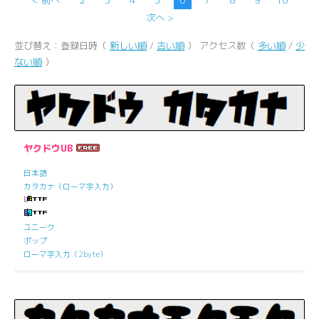
次へ >
並び替え：登録日時（
新しい順
/
古い順
） アクセス数（
多い順
/
少
ない順
）
ヤクドウUB
日本語
カタカナ（ローマ字入力）
ユニーク
ポップ
ローマ字入力（2byte）