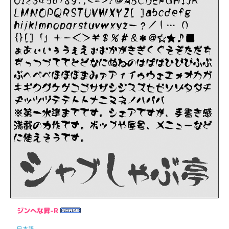
ジンへな昇-R
日本語