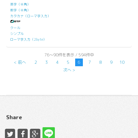
英字（半角）
数字（半角）
カタカナ（ローマ字入力）
クール
シンプル
ローマ字入力（2byte）
76～90件を表示 / 594件中
< 前へ
2
3
4
5
6
7
8
9
10
次へ >
Share