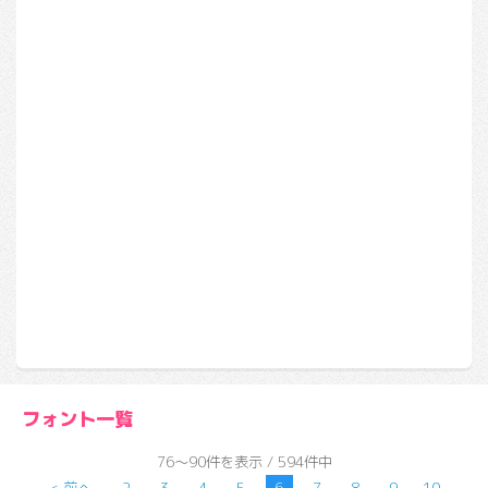
フォント一覧
76～90件を表示 / 594件中
< 前へ
2
3
4
5
6
7
8
9
10