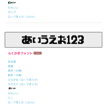
かわいい
ポップ
ローマ字入力（2byte）
らくがきフォント
日本語
英語
英字（半角）
数字（半角）
ひらがな（ローマ字入力）
カタカナ（ローマ字入力）
かわいい
ミニ
ローマ字入力（2byte）