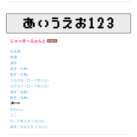
じゃっきーふぉんと
日本語
英語
漢字
英字（半角）
数字（半角）
ひらがな（ローマ字入力）
カタカナ（ローマ字入力）
英字（全角）
数字（全角）
かわいい
ミニ
ローマ字入力（2byte）
英字／かな入力（1byte）