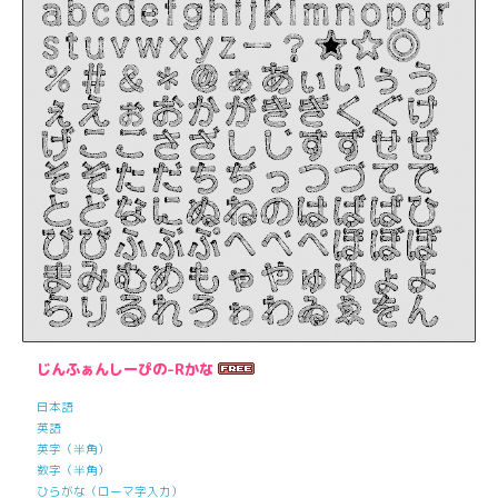
じんふぁんしーぴの-Rかな
日本語
英語
英字（半角）
数字（半角）
ひらがな（ローマ字入力）