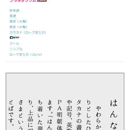
プラネタリウム
日本語
英語
英字（半角）
数字（半角）
カタカナ（ローマ字入力）
クール
シンプル
ローマ字入力（2byte）