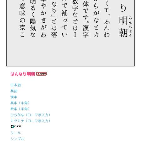
はんなり明朝
日本語
英語
漢字
英字（半角）
数字（半角）
ひらがな（ローマ字入力）
カタカナ（ローマ字入力）
クール
シンプル