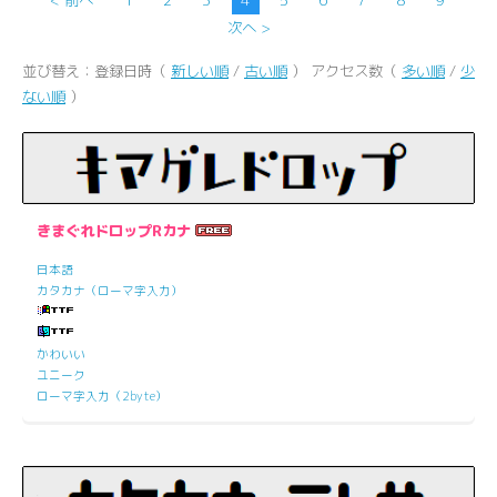
次へ >
並び替え：登録日時（
新しい順
/
古い順
） アクセス数（
多い順
/
少
ない順
）
きまぐれドロップRカナ
日本語
カタカナ（ローマ字入力）
かわいい
ユニーク
ローマ字入力（2byte）