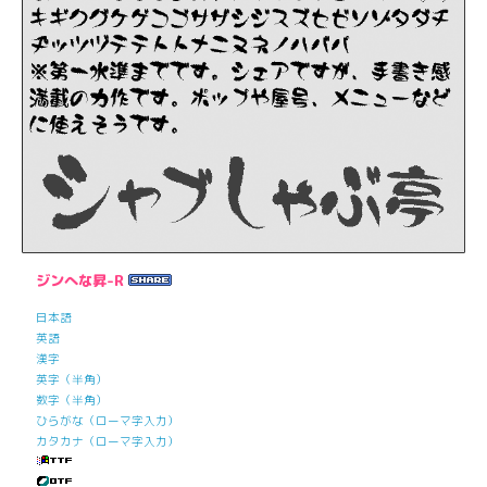
ジンへな昇-R
日本語
英語
漢字
英字（半角）
数字（半角）
ひらがな（ローマ字入力）
カタカナ（ローマ字入力）