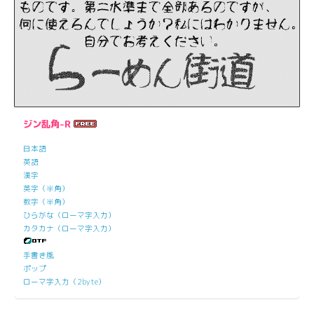
ジン乱角-R
日本語
英語
漢字
英字（半角）
数字（半角）
ひらがな（ローマ字入力）
カタカナ（ローマ字入力）
手書き風
ポップ
ローマ字入力（2byte）