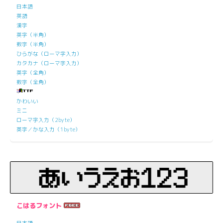
日本語
英語
漢字
英字（半角）
数字（半角）
ひらがな（ローマ字入力）
カタカナ（ローマ字入力）
英字（全角）
数字（全角）
かわいい
ミニ
ローマ字入力（2byte）
英字／かな入力（1byte）
こはるフォント
日本語