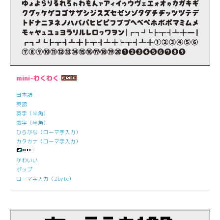
mini-わくわく
日本語
英語
英字（半角）
数字（半角）
ひらがな（ローマ字入力）
カタカナ（ローマ字入力）
かわいい
ポップ
ローマ字入力（2byte）