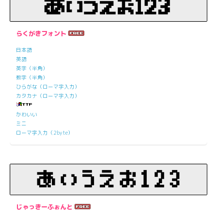
らくがきフォント
日本語
英語
英字（半角）
数字（半角）
ひらがな（ローマ字入力）
カタカナ（ローマ字入力）
かわいい
ミニ
ローマ字入力（2byte）
じゃっきーふぉんと