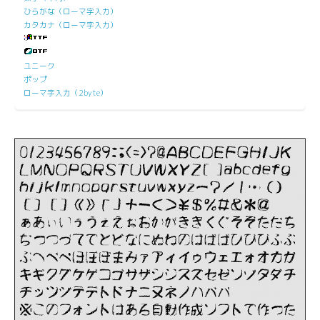
ひらがな（ローマ字入力）
カタカナ（ローマ字入力）
ユニーク
ポップ
ローマ字入力（2byte）