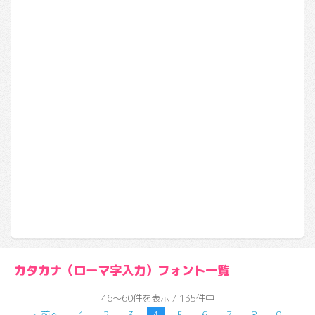
カタカナ（ローマ字入力）フォント一覧
46～60件を表示 / 135件中
< 前へ
1
2
3
4
5
6
7
8
9