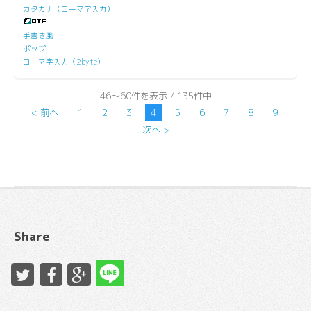
カタカナ（ローマ字入力）
手書き風
ポップ
ローマ字入力（2byte）
46～60件を表示 / 135件中
< 前へ
1
2
3
4
5
6
7
8
9
次へ >
Share