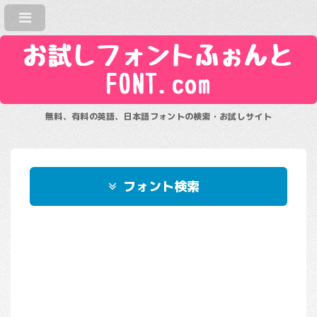
お試しフォントふぉんと
FONT.com
無料、有料の英語、日本語フォントの検索・お試しサイト
フォント検索