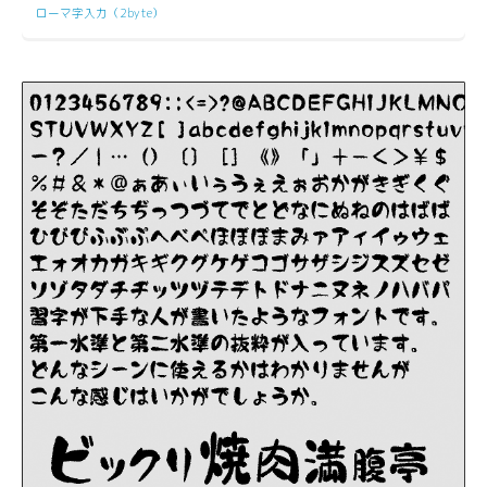
ローマ字入力（2byte）