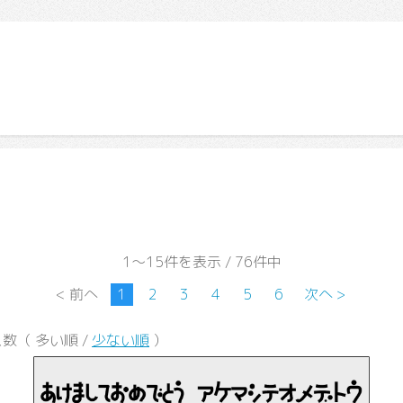
1～15件を表示 / 76件中
< 前へ
1
2
3
4
5
6
次へ >
数（ 多い順 /
少ない順
）