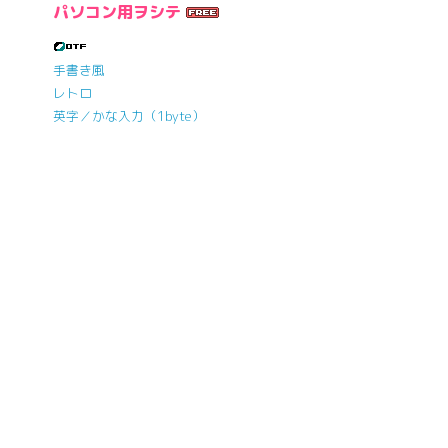
パソコン用ヲシテ
手書き風
レトロ
英字／かな入力（1byte）