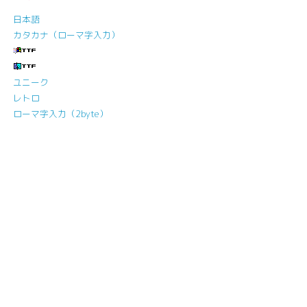
日本語
カタカナ（ローマ字入力）
ユニーク
レトロ
ローマ字入力（2byte）