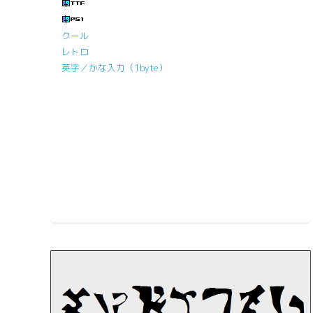
クール
レトロ
英字／かな入力（1byte）