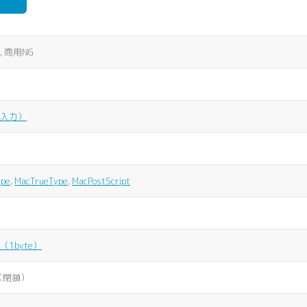
 商用NG
な入力）
ype
,
MacTrueType
,
MacPostScript
1byte）
（閉鎖）