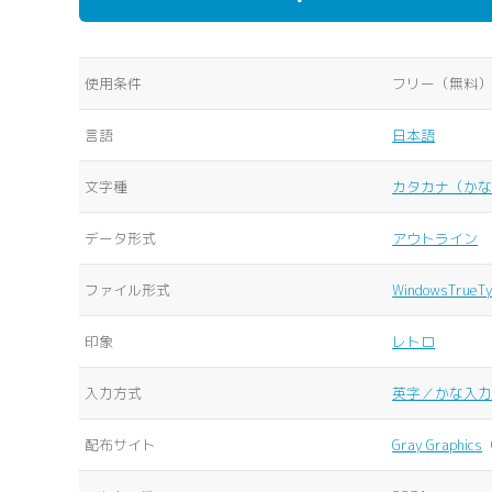
使用条件
フリー（無料）,
言語
日本語
文字種
カタカナ（か
データ形式
アウトライン
ファイル形式
WindowsTrueT
印象
レトロ
入力方式
英字／かな入力（
配布サイト
Gray Graphics