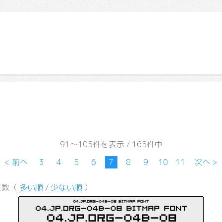
91～105件を表示 / 165件中
< 前へ
3
4
5
6
7
8
9
10
11
次へ >
ス数（
多い順
/
少ない順
）