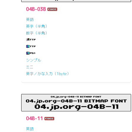
04B-03B
英語
英字（半角）
数字（半角）
シンプル
ミニ
英字／かな入力（1byte）
04B-11
英語