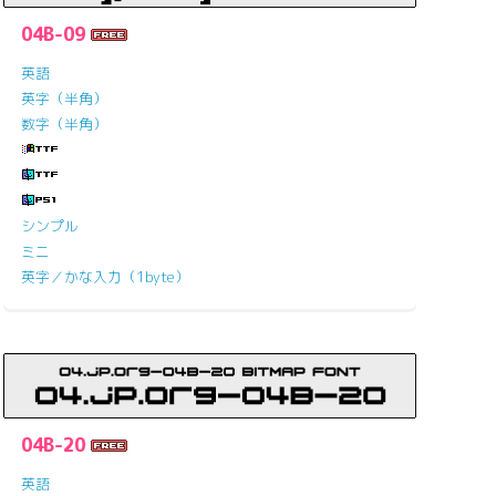
04B-09
英語
英字（半角）
数字（半角）
シンプル
ミニ
英字／かな入力（1byte）
04B-20
英語