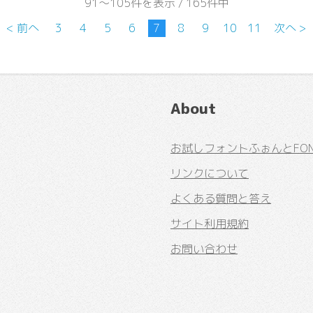
91～105件を表示 / 165件中
< 前へ
3
4
5
6
7
8
9
10
11
次へ >
About
お試しフォントふぉんとFONT
リンクについて
よくある質問と答え
サイト利用規約
お問い合わせ