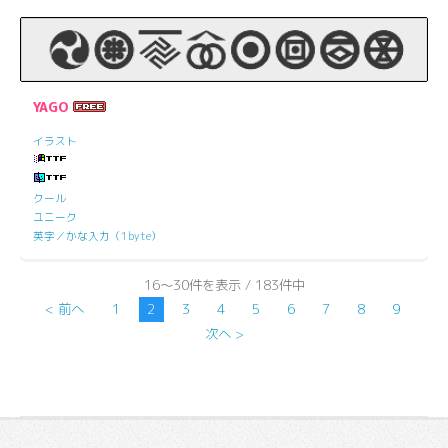
YAGO
イラスト
クール
ユニーク
英字／かな入力（1byte）
16～30件を表示 / 183件中
< 前へ
1
2
3
4
5
6
7
8
9
次へ >