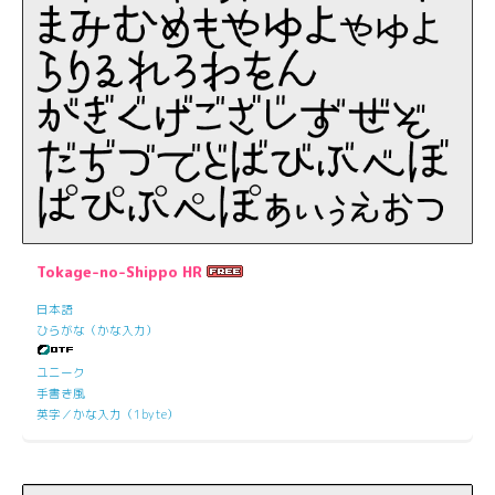
Tokage-no-Shippo HR
日本語
ひらがな（かな入力）
ユニーク
手書き風
英字／かな入力（1byte）