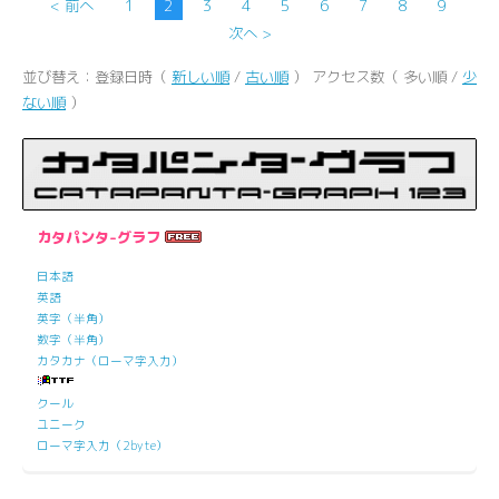
< 前へ
1
2
3
4
5
6
7
8
9
次へ >
並び替え：登録日時（
新しい順
/
古い順
） アクセス数（ 多い順 /
少
ない順
）
カタパンタ-グラフ
日本語
英語
英字（半角）
数字（半角）
カタカナ（ローマ字入力）
クール
ユニーク
ローマ字入力（2byte）