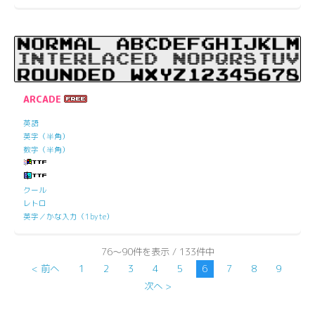
ARCADE
英語
英字（半角）
数字（半角）
クール
レトロ
英字／かな入力（1byte）
76～90件を表示 / 133件中
< 前へ
1
2
3
4
5
6
7
8
9
次へ >