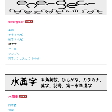
energear
英語
英字（半角）
数字（半角）
クール
シンプル
英字／かな入力（1byte）
水面字
日本語
漢字