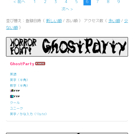
< 前へ
1
2
3
4
5
6
7
8
9
次へ >
並び替え：登録日時（
新しい順
/ 古い順 ） アクセス数（
多い順
/
少
ない順
）
GhostParty
英語
英字（半角）
数字（半角）
クール
ユニーク
英字／かな入力（1byte）