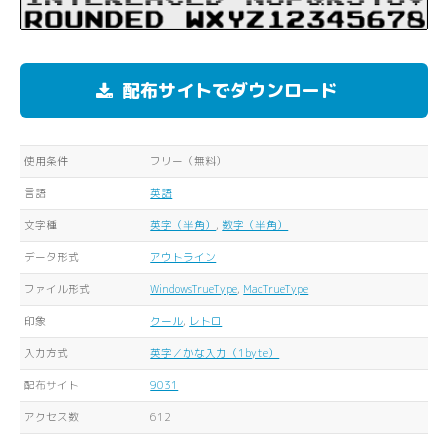
配布サイトでダウンロード
使用条件
フリー（無料）
言語
英語
文字種
英字（半角）
,
数字（半角）
データ形式
アウトライン
ファイル形式
WindowsTrueType
,
MacTrueType
印象
クール
,
レトロ
入力方式
英字／かな入力（1byte）
配布サイト
9031
アクセス数
612