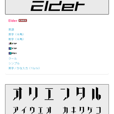
Elder
英語
英字（半角）
数字（半角）
クール
シンプル
英字／かな入力（1byte）