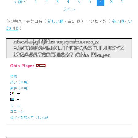
< 前へ
1
2
3
4
5
6
7
8
9
次へ >
並び替え：登録日時（
新しい順
/ 古い順 ） アクセス数（
多い順
/
少
ない順
）
Ohio Player
英語
英字（半角）
数字（半角）
クール
ユニーク
英字／かな入力（1byte）