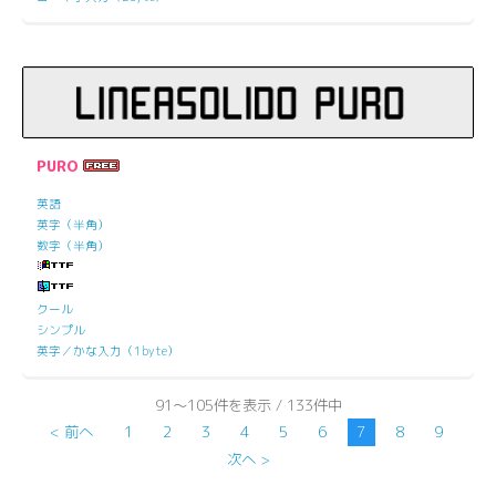
PURO
英語
英字（半角）
数字（半角）
クール
シンプル
英字／かな入力（1byte）
91～105件を表示 / 133件中
< 前へ
1
2
3
4
5
6
7
8
9
次へ >