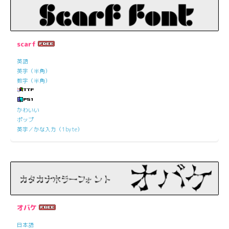
scarf
英語
英字（半角）
数字（半角）
かわいい
ポップ
英字／かな入力（1byte）
オバケ
日本語