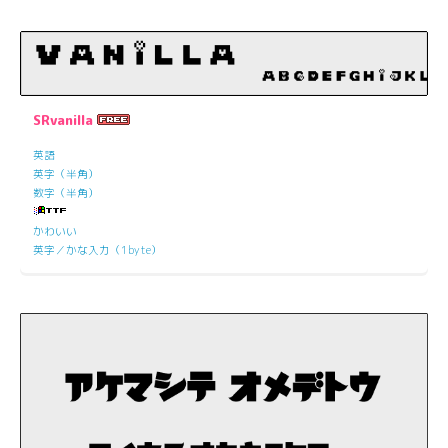
SRvanilla
英語
英字（半角）
数字（半角）
かわいい
英字／かな入力（1byte）