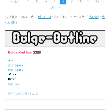
< 前へ
4
5
6
7
8
9
10
11
12
次へ >
並び替え：登録日時（
新しい順
/ 古い順 ） アクセス数（
多い順
/
少
ない順
）
Bulge-Outline
英語
英字（半角）
数字（半角）
かわいい
ユニーク
英字／かな入力（1byte）