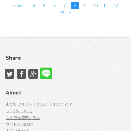
< 前へ
4
5
6
7
8
9
10
11
12
次へ >
Share
About
お試しフォントふぉんとFONT.comとは
リンクについて
よくある質問と答え
サイト利用規約