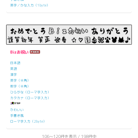
英字／かな入力（1byte）
Bizお祝い
日本語
英語
漢字
英字（半角）
数字（半角）
ひらがな（ローマ字入力）
カタカナ（ローマ字入力）
かわいい
手書き風
ローマ字入力（2byte）
106～120件を表示 / 198件中