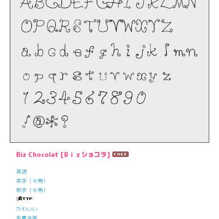
Biz Chocolat [Bｉｚショコラ]
英語
英字（半角）
数字（半角）
かわいい
手書き風