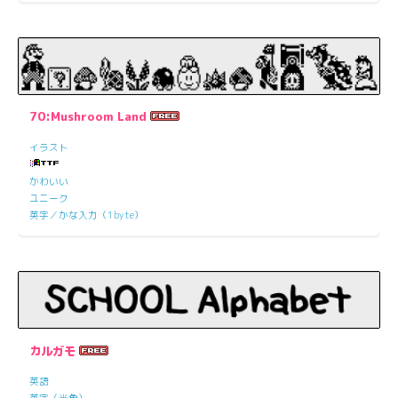
70:Mushroom Land
イラスト
かわいい
ユニーク
英字／かな入力（1byte）
カルガモ
英語