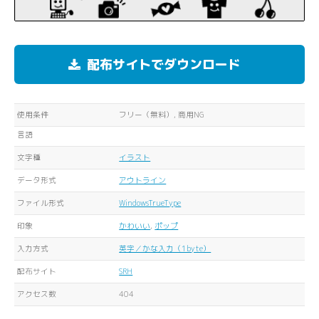
配布サイトでダウンロード
使用条件
フリー（無料）, 商用NG
言語
文字種
イラスト
データ形式
アウトライン
ファイル形式
WindowsTrueType
印象
かわいい
,
ポップ
入力方式
英字／かな入力（1byte）
配布サイト
SRH
アクセス数
404