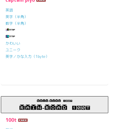
captain piyo
英語
英字（半角）
数字（半角）
かわいい
ユニーク
英字／かな入力（1byte）
100t