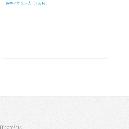
英字／かな入力（1byte）
.comとは