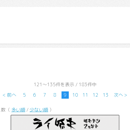
121～135件を表示 / 183件中
< 前へ
5
6
7
8
9
10
11
12
13
次へ >
ス数（
多い順
/
少ない順
）