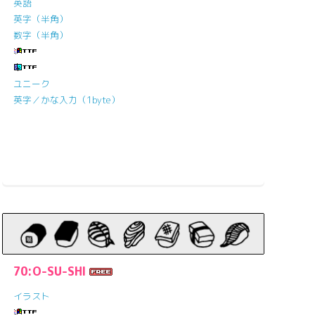
英語
英字（半角）
数字（半角）
ユニーク
英字／かな入力（1byte）
70:O-SU-SHI
イラスト