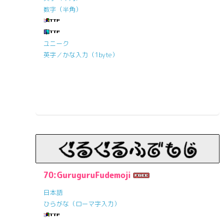
数字（半角）
ユニーク
英字／かな入力（1byte）
70:GuruguruFudemoji
日本語
ひらがな（ローマ字入力）