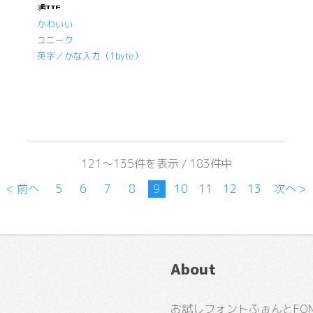
かわいい
ユニーク
英字／かな入力（1byte）
121～135件を表示 / 183件中
< 前へ
5
6
7
8
9
10
11
12
13
次へ >
About
お試しフォントふぉんとFONT