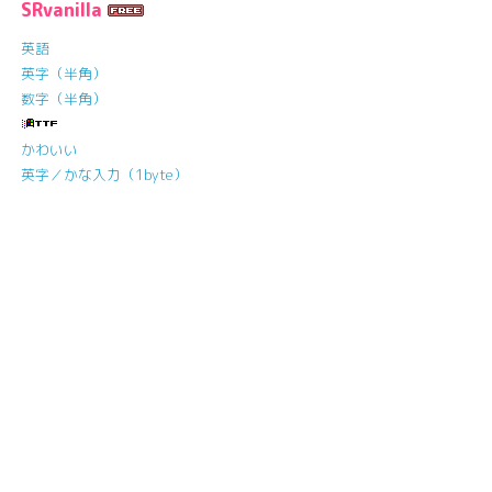
SRvanilla
英語
英字（半角）
数字（半角）
かわいい
英字／かな入力（1byte）