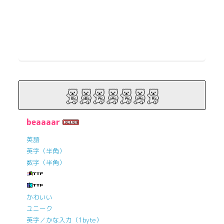
beaaaar
英語
英字（半角）
数字（半角）
かわいい
ユニーク
英字／かな入力（1byte）