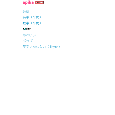
apika
英語
英字（半角）
数字（半角）
かわいい
ポップ
英字／かな入力（1byte）