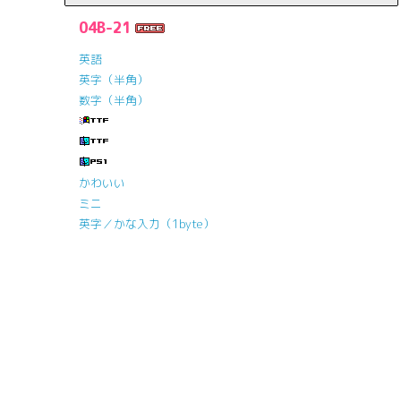
04B-21
英語
英字（半角）
数字（半角）
かわいい
ミニ
英字／かな入力（1byte）