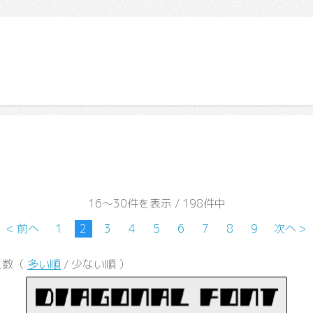
16～30件を表示 / 198件中
< 前へ
1
2
3
4
5
6
7
8
9
次へ >
ス数（
多い順
/ 少ない順 ）