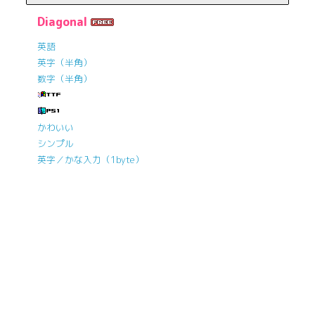
Diagonal
英語
英字（半角）
数字（半角）
かわいい
シンプル
英字／かな入力（1byte）