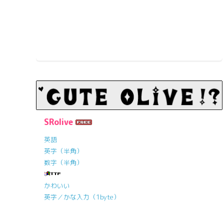
SRolive
英語
英字（半角）
数字（半角）
かわいい
英字／かな入力（1byte）