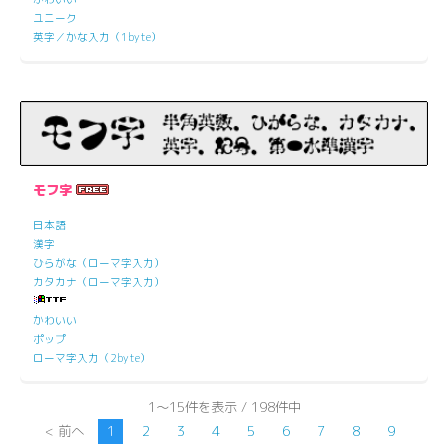
ユニーク
英字／かな入力（1byte）
モフ字
日本語
漢字
ひらがな（ローマ字入力）
カタカナ（ローマ字入力）
かわいい
ポップ
ローマ字入力（2byte）
1～15件を表示 / 198件中
< 前へ
1
2
3
4
5
6
7
8
9