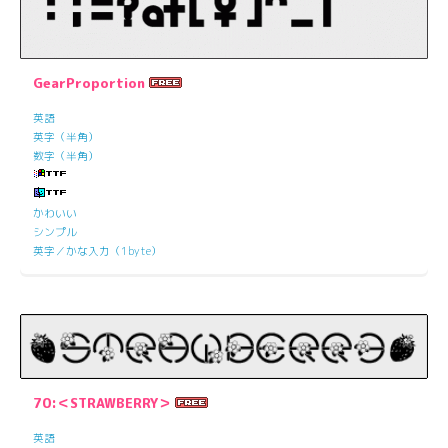
GearProportion
英語
英字（半角）
数字（半角）
かわいい
シンプル
英字／かな入力（1byte）
70:＜STRAWBERRY＞
英語