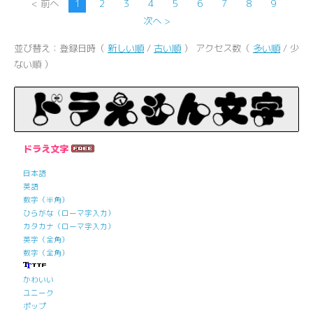
< 前へ
1
2
3
4
5
6
7
8
9
次へ >
並び替え：登録日時（
新しい順
/
古い順
） アクセス数（
多い順
/ 少
ない順 ）
ドラえ文字
日本語
英語
数字（半角）
ひらがな（ローマ字入力）
カタカナ（ローマ字入力）
英字（全角）
数字（全角）
かわいい
ユニーク
ポップ