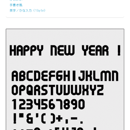
手書き風
英字／かな入力（1byte）