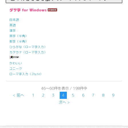
ダサ字 for Windows
日本語
英語
漢字
英字（半角）
数字（半角）
ひらがな（ローマ字入力）
カタカナ（ローマ字入力）
かわいい
ユニーク
ローマ字入力（2byte）
46～60件を表示 / 198件中
< 前へ
1
2
3
4
5
6
7
8
9
次へ >