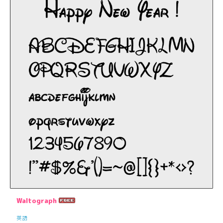
Waltograph
英語