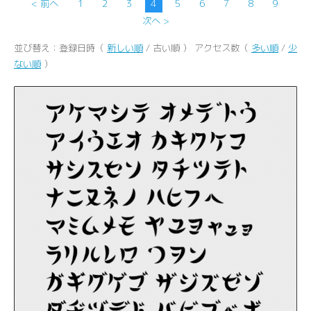
< 前へ
1
2
3
4
5
6
7
8
9
次へ >
並び替え：登録日時（
新しい順
/ 古い順 ） アクセス数（
多い順
/
少
ない順
）