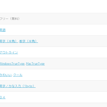
フリー（無料）
英語
英字（半角）
,
数字（半角）
アウトライン
WindowsTrueType
,
MacTrueType
かわいい
,
クール
英字／かな入力（1byte）
０４