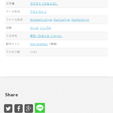
文字種
カタカナ（かな入力）
データ形式
アウトライン
ファイル形式
WindowsTrueType
,
MacTrueType
,
MacPostScript
印象
クール
,
シンプル
入力方式
英字／かな入力（1byte）
配布サイト
Gray Graphics
（閉鎖）
アクセス数
5245
Share