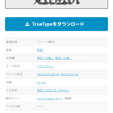
TrueTypeをダウンロード
使用条件
フリー（無料）
言語
英語
文字種
英字（半角）
,
数字（半角）
データ形式
アウトライン
ファイル形式
WindowsTrueType
,
MacPostScript
印象
クール
入力方式
英字／かな入力（1byte）
配布サイト
Font Foundry iAi-jp
（閉鎖）
アクセス数
515