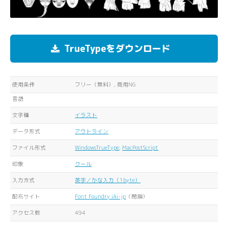
TrueTypeをダウンロード
使用条件
フリー（無料）, 商用NG
言語
文字種
イラスト
データ形式
アウトライン
ファイル形式
WindowsTrueType
,
MacPostScript
印象
クール
入力方式
英字／かな入力（1byte）
配布サイト
Font Foundry iAi-jp
（閉鎖）
アクセス数
494