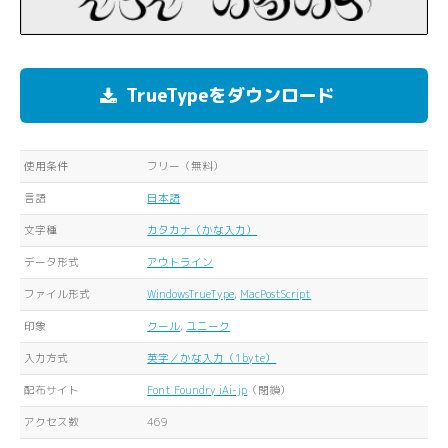
TrueTypeをダウンロード
使用条件
フリー（無料）
言語
日本語
文字種
カタカナ（かな入力）
データ形式
アウトライン
ファイル形式
WindowsTrueType
,
MacPostScript
印象
クール
,
ユニーク
入力方式
英字／かな入力（1byte）
配布サイト
Font Foundry iAi-jp
（閉鎖）
アクセス数
469