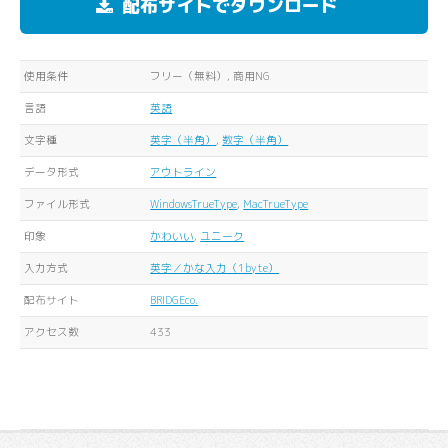
配布サイトでダウンロード
使用条件
フリー（無料）, 商用NG
言語
英語
文字種
英字（半角）
,
数字（半角）
データ形式
アウトライン
ファイル形式
WindowsTrueType
,
MacTrueType
印象
かわいい
,
ユニーク
入力方式
英字／かな入力（1byte）
配布サイト
BRIDGEco.
アクセス数
433