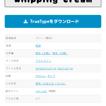
TrueTypeをダウンロード
使用条件
フリー（無料）
言語
英語
文字種
英字（半角）
,
数字（半角）
データ形式
アウトライン
ファイル形式
WindowsTrueType
,
MacTrueType
印象
かわいい
,
ポップ
入力方式
英字／かな入力（1byte）
配布サイト
rain-road
（閉鎖）
アクセス数
477