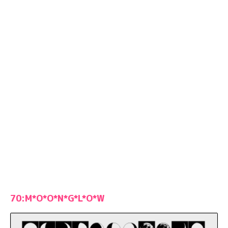
70:M*O*O*N*G*L*O*W