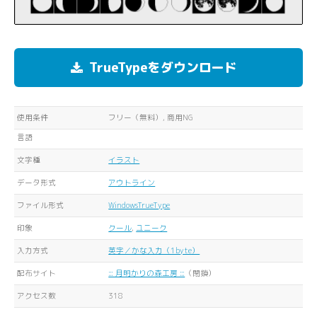
TrueTypeをダウンロード
使用条件
フリー（無料）, 商用NG
言語
文字種
イラスト
データ形式
アウトライン
ファイル形式
WindowsTrueType
印象
クール
,
ユニーク
入力方式
英字／かな入力（1byte）
配布サイト
::: 月明かりの森工房 :::
（閉鎖）
アクセス数
318