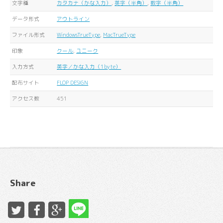
文字種
カタカナ（かな入力）
,
英字（半角）
,
数字（半角）
データ形式
アウトライン
ファイル形式
WindowsTrueType
,
MacTrueType
印象
クール
,
ユニーク
入力方式
英字／かな入力（1byte）
配布サイト
FLOP DESIGN
アクセス数
451
Share