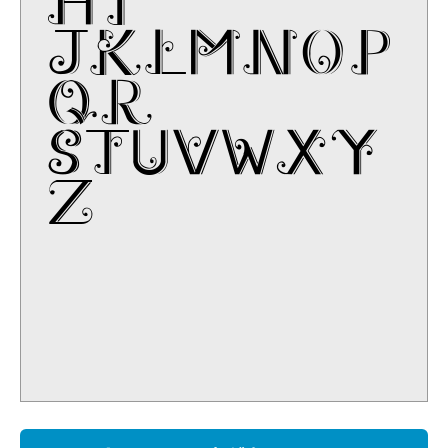
HI
JKLMNOP
QR
STUVWXY
Z
!#$%&?@"':
;\/.,_=-+*
~^|()[]{}<>