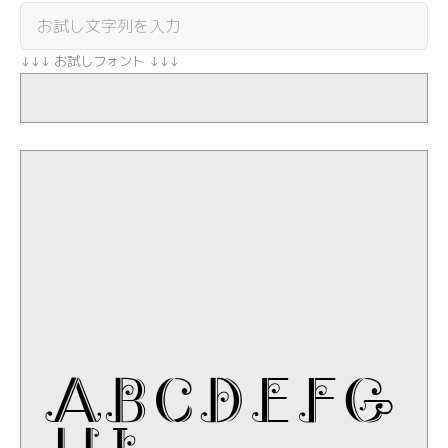
↓↓↓ お試しフォント ↓↓↓
1234567890
abcdefghi
jklmnopqr
stuvwxyz
ABCDEFG