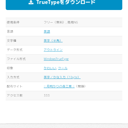
TrueTypeをダウンロード
使用条件
フリー（無料）, 商用NG
言語
英語
文字種
英字（半角）
データ形式
アウトライン
ファイル形式
WindowsTrueType
印象
かわいい
,
クール
入力方式
英字／かな入力（1byte）
配布サイト
::: 月明かりの森工房 :::
（閉鎖）
アクセス数
333