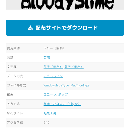
配布サイトでダウンロード
使用条件
フリー（無料）
言語
英語
文字種
英字（半角）
,
数字（半角）
データ形式
アウトライン
ファイル形式
WindowsTrueType
,
MacTrueType
印象
ユニーク
,
ポップ
入力方式
英字／かな入力（1byte）
配布サイト
暗黒工房
アクセス数
342