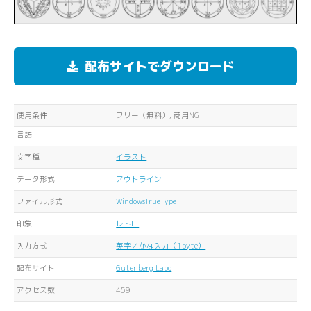
配布サイトでダウンロード
使用条件
フリー（無料）, 商用NG
言語
文字種
イラスト
データ形式
アウトライン
ファイル形式
WindowsTrueType
印象
レトロ
入力方式
英字／かな入力（1byte）
配布サイト
Gutenberg Labo
アクセス数
459