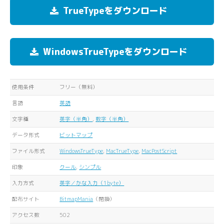
TrueTypeをダウンロード
WindowsTrueTypeをダウンロード
使用条件
フリー（無料）
言語
英語
文字種
英字（半角）
,
数字（半角）
データ形式
ビットマップ
ファイル形式
WindowsTrueType
,
MacTrueType
,
MacPostScript
印象
クール
,
シンプル
入力方式
英字／かな入力（1byte）
配布サイト
BitmapMania
（閉鎖）
アクセス数
502